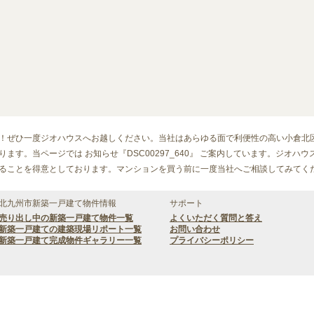
！ぜひ一度ジオハウスへお越しください。当社はあらゆる面で利便性の高い小倉北
ます。当ページでは お知らせ『DSC00297_640』 ご案内しています。ジオハ
ることを得意としております。マンションを買う前に一度当社へご相談してみてく
北九州市新築一戸建て物件情報
サポート
売り出し中の新築一戸建て物件一覧
よくいただく質問と答え
新築一戸建ての建築現場リポート一覧
お問い合わせ
新築一戸建て完成物件ギャラリー一覧
プライバシーポリシー