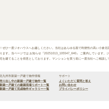
！ぜひ一度ジオハウスへお越しください。当社はあらゆる面で利便性の高い小倉北
す。当ページでは お知らせ『20251013_105547_640』 ご案内しています
宅を建てることを得意としております。マンションを買う前に一度当社へご相談し
北九州市新築一戸建て物件情報
サポート
売り出し中の新築一戸建て物件一覧
よくいただく質問と答え
新築一戸建ての建築現場リポート一覧
お問い合わせ
新築一戸建て完成物件ギャラリー一覧
プライバシーポリシー