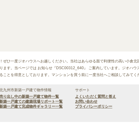
！ぜひ一度ジオハウスへお越しください。当社はあらゆる面で利便性の高い小倉北
ます。当ページでは お知らせ『DSC00312_640』 ご案内しています。ジオハ
ることを得意としております。マンションを買う前に一度当社へご相談してみてく
北九州市新築一戸建て物件情報
サポート
売り出し中の新築一戸建て物件一覧
よくいただく質問と答え
新築一戸建ての建築現場リポート一覧
お問い合わせ
新築一戸建て完成物件ギャラリー一覧
プライバシーポリシー