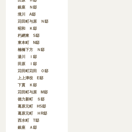
田原 Ｈ邸
銀座 Ｎ邸
境川 A邸
苅田町与原 Ｎ邸
昭和 Ｋ邸
朽網東 S邸
東本町 N邸
楠橋下方 Ｎ邸
湯川 Ｉ邸
田原 Ｉ邸
苅田町苅田 Ｏ邸
上上津役 E邸
下貫 Ｋ邸
苅田町与原 M邸
徳力新町 Ｓ邸
葛原元町 HS邸
葛原元町 ＨR邸
西水町 T邸
銀座 Ａ邸