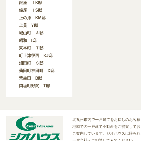
銀座 ＩK邸
銀座 ＩS邸
上の原 KM邸
上貫 Y邸
城山町 Ａ邸
昭和 I邸
東本町 Ｔ邸
町上津役西 KJ邸
畑田町 Ｓ邸
苅田町神田町 D邸
荒生田 B邸
岡垣町野間 T邸
北九州市内で一戸建てをお探しのお客様
地域での一戸建て不動産をご提案してお
ご案内しています。ジオハウスは限られ
一度当社へご相談してみてください。