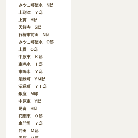
みやこ町徳永 N邸
上到津 Ｙ邸
上貫 H邸
天籟寺 S邸
行橋市前田 N邸
みやこ町徳永 O邸
上貫 O邸
中原東 Ｋ邸
東鳴水 Ｉ邸
東鳴水 Ｙ邸
沼緑町 YＭ邸
沼緑町 ＹＩ邸
銀座 M邸
中原東 Y邸
尾倉 H邸
朽網東 Ｏ邸
東門司 Ｙ邸
沖田 Ｍ邸