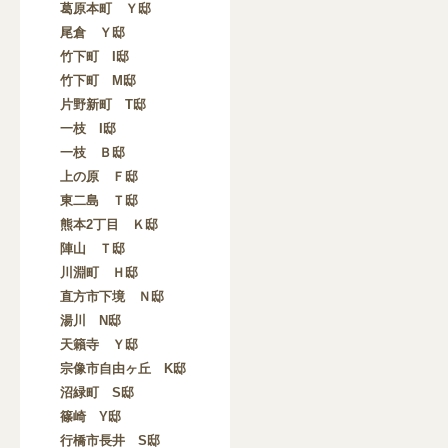
葛原本町 Ｙ邸
尾倉 Ｙ邸
竹下町 I邸
竹下町 M邸
片野新町 T邸
一枝 I邸
一枝 Ｂ邸
上の原 Ｆ邸
東二島 Ｔ邸
熊本2丁目 Ｋ邸
陣山 Ｔ邸
川淵町 Ｈ邸
直方市下境 Ｎ邸
湯川 N邸
天籟寺 Ｙ邸
宗像市自由ヶ丘 K邸
沼緑町 S邸
篠崎 Y邸
行橋市長井 S邸