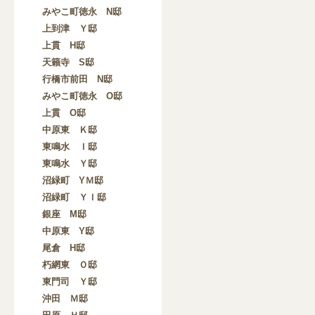
みやこ町徳永 N邸
上到津 Ｙ邸
上貫 H邸
天籟寺 S邸
行橋市前田 N邸
みやこ町徳永 O邸
上貫 O邸
中原東 Ｋ邸
東鳴水 Ｉ邸
東鳴水 Ｙ邸
沼緑町 YＭ邸
沼緑町 ＹＩ邸
銀座 M邸
中原東 Y邸
尾倉 H邸
朽網東 Ｏ邸
東門司 Ｙ邸
沖田 Ｍ邸