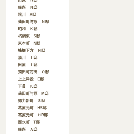
田原 Ｈ邸
銀座 Ｎ邸
境川 A邸
苅田町与原 Ｎ邸
昭和 Ｋ邸
朽網東 S邸
東本町 N邸
楠橋下方 Ｎ邸
湯川 Ｉ邸
田原 Ｉ邸
苅田町苅田 Ｏ邸
上上津役 E邸
下貫 Ｋ邸
苅田町与原 M邸
徳力新町 Ｓ邸
葛原元町 HS邸
葛原元町 ＨR邸
西水町 T邸
銀座 Ａ邸