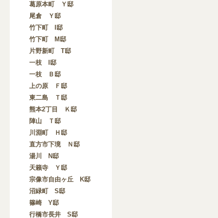
葛原本町 Ｙ邸
尾倉 Ｙ邸
竹下町 I邸
竹下町 M邸
片野新町 T邸
一枝 I邸
一枝 Ｂ邸
上の原 Ｆ邸
東二島 Ｔ邸
熊本2丁目 Ｋ邸
陣山 Ｔ邸
川淵町 Ｈ邸
直方市下境 Ｎ邸
湯川 N邸
天籟寺 Ｙ邸
宗像市自由ヶ丘 K邸
沼緑町 S邸
篠崎 Y邸
行橋市長井 S邸