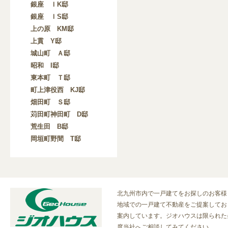
銀座 ＩK邸
銀座 ＩS邸
上の原 KM邸
上貫 Y邸
城山町 Ａ邸
昭和 I邸
東本町 Ｔ邸
町上津役西 KJ邸
畑田町 Ｓ邸
苅田町神田町 D邸
荒生田 B邸
岡垣町野間 T邸
北九州市内で一戸建てをお探しのお客様
地域での一戸建て不動産をご提案してお
案内しています。ジオハウスは限られた
度当社へご相談してみてください。