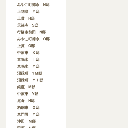
みやこ町徳永 N邸
上到津 Ｙ邸
上貫 H邸
天籟寺 S邸
行橋市前田 N邸
みやこ町徳永 O邸
上貫 O邸
中原東 Ｋ邸
東鳴水 Ｉ邸
東鳴水 Ｙ邸
沼緑町 YＭ邸
沼緑町 ＹＩ邸
銀座 M邸
中原東 Y邸
尾倉 H邸
朽網東 Ｏ邸
東門司 Ｙ邸
沖田 Ｍ邸