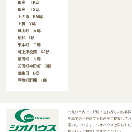
銀座 ＩK邸
銀座 ＩS邸
上の原 KM邸
上貫 Y邸
城山町 Ａ邸
昭和 I邸
東本町 Ｔ邸
町上津役西 KJ邸
畑田町 Ｓ邸
苅田町神田町 D邸
荒生田 B邸
岡垣町野間 T邸
北九州市内で一戸建てをお探しのお客様
地域での一戸建て不動産をご提案してお
案内しています。ジオハウスは限られた
度当社へご相談してみてください。