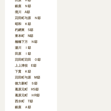
田原 Ｈ邸
銀座 Ｎ邸
境川 A邸
苅田町与原 Ｎ邸
昭和 Ｋ邸
朽網東 S邸
東本町 N邸
楠橋下方 Ｎ邸
湯川 Ｉ邸
田原 Ｉ邸
苅田町苅田 Ｏ邸
上上津役 E邸
下貫 Ｋ邸
苅田町与原 M邸
徳力新町 Ｓ邸
葛原元町 HS邸
葛原元町 ＨR邸
西水町 T邸
銀座 Ａ邸