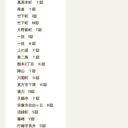
葛原本町 Ｙ邸
尾倉 Ｙ邸
竹下町 I邸
竹下町 M邸
片野新町 T邸
一枝 I邸
一枝 Ｂ邸
上の原 Ｆ邸
東二島 Ｔ邸
熊本2丁目 Ｋ邸
陣山 Ｔ邸
川淵町 Ｈ邸
直方市下境 Ｎ邸
湯川 N邸
天籟寺 Ｙ邸
宗像市自由ヶ丘 K邸
沼緑町 S邸
篠崎 Y邸
行橋市長井 S邸