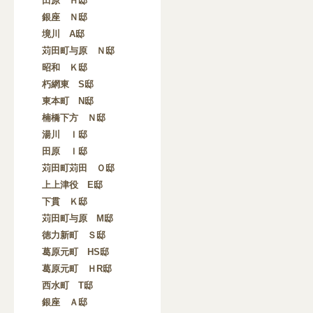
田原 Ｈ邸
銀座 Ｎ邸
境川 A邸
苅田町与原 Ｎ邸
昭和 Ｋ邸
朽網東 S邸
東本町 N邸
楠橋下方 Ｎ邸
湯川 Ｉ邸
田原 Ｉ邸
苅田町苅田 Ｏ邸
上上津役 E邸
下貫 Ｋ邸
苅田町与原 M邸
徳力新町 Ｓ邸
葛原元町 HS邸
葛原元町 ＨR邸
西水町 T邸
銀座 Ａ邸