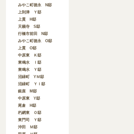
みやこ町徳永 N邸
上到津 Ｙ邸
上貫 H邸
天籟寺 S邸
行橋市前田 N邸
みやこ町徳永 O邸
上貫 O邸
中原東 Ｋ邸
東鳴水 Ｉ邸
東鳴水 Ｙ邸
沼緑町 YＭ邸
沼緑町 ＹＩ邸
銀座 M邸
中原東 Y邸
尾倉 H邸
朽網東 Ｏ邸
東門司 Ｙ邸
沖田 Ｍ邸