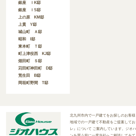
銀座 ＩK邸
銀座 ＩS邸
上の原 KM邸
上貫 Y邸
城山町 Ａ邸
昭和 I邸
東本町 Ｔ邸
町上津役西 KJ邸
畑田町 Ｓ邸
苅田町神田町 D邸
荒生田 B邸
岡垣町野間 T邸
北九州市内で一戸建てをお探しのお客様
地域での一戸建て不動産をご提案してお
レ』について ご案内しています。ジオ
ンを買う前に一度当社へご相談してみて