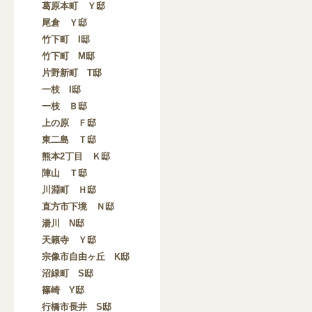
葛原本町 Ｙ邸
尾倉 Ｙ邸
竹下町 I邸
竹下町 M邸
片野新町 T邸
一枝 I邸
一枝 Ｂ邸
上の原 Ｆ邸
東二島 Ｔ邸
熊本2丁目 Ｋ邸
陣山 Ｔ邸
川淵町 Ｈ邸
直方市下境 Ｎ邸
湯川 N邸
天籟寺 Ｙ邸
宗像市自由ヶ丘 K邸
沼緑町 S邸
篠崎 Y邸
行橋市長井 S邸