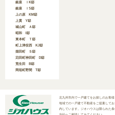
銀座 ＩK邸
銀座 ＩS邸
上の原 KM邸
上貫 Y邸
城山町 Ａ邸
昭和 I邸
東本町 Ｔ邸
町上津役西 KJ邸
畑田町 Ｓ邸
苅田町神田町 D邸
荒生田 B邸
岡垣町野間 T邸
北九州市内で一戸建てをお探しのお客様
地域での一戸建て不動産をご提案しており
内しています。ジオハウスは限られた条
当社へご相談してみてください。