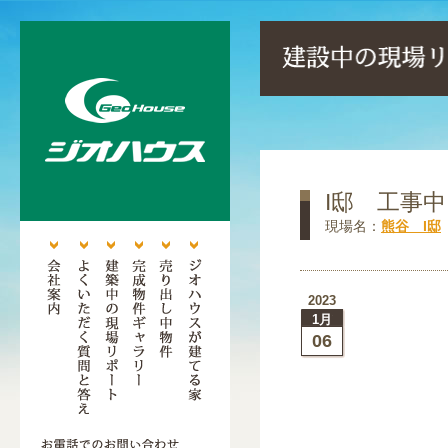
I邸 工事中
現場名：
熊谷 I邸
2023
1月
06