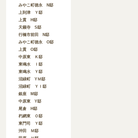
みやこ町徳永 N邸
上到津 Ｙ邸
上貫 H邸
天籟寺 S邸
行橋市前田 N邸
みやこ町徳永 O邸
上貫 O邸
中原東 Ｋ邸
東鳴水 Ｉ邸
東鳴水 Ｙ邸
沼緑町 YＭ邸
沼緑町 ＹＩ邸
銀座 M邸
中原東 Y邸
尾倉 H邸
朽網東 Ｏ邸
東門司 Ｙ邸
沖田 Ｍ邸