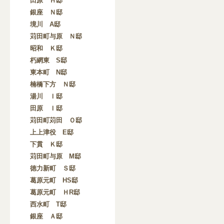
田原 Ｈ邸
銀座 Ｎ邸
境川 A邸
苅田町与原 Ｎ邸
昭和 Ｋ邸
朽網東 S邸
東本町 N邸
楠橋下方 Ｎ邸
湯川 Ｉ邸
田原 Ｉ邸
苅田町苅田 Ｏ邸
上上津役 E邸
下貫 Ｋ邸
苅田町与原 M邸
徳力新町 Ｓ邸
葛原元町 HS邸
葛原元町 ＨR邸
西水町 T邸
銀座 Ａ邸