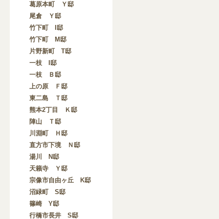
葛原本町 Ｙ邸
尾倉 Ｙ邸
竹下町 I邸
竹下町 M邸
片野新町 T邸
一枝 I邸
一枝 Ｂ邸
上の原 Ｆ邸
東二島 Ｔ邸
熊本2丁目 Ｋ邸
陣山 Ｔ邸
川淵町 Ｈ邸
直方市下境 Ｎ邸
湯川 N邸
天籟寺 Ｙ邸
宗像市自由ヶ丘 K邸
沼緑町 S邸
篠崎 Y邸
行橋市長井 S邸