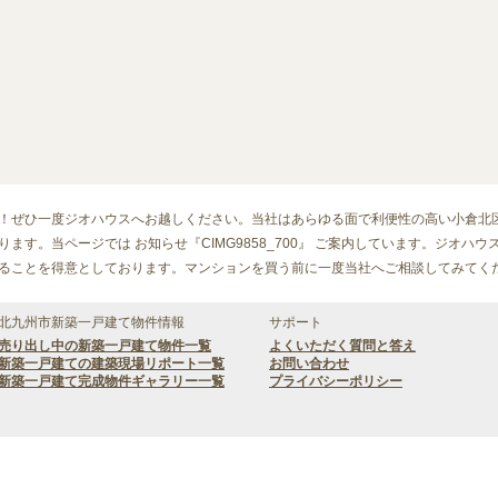
！ぜひ一度ジオハウスへお越しください。当社はあらゆる面で利便性の高い小倉北
す。当ページでは お知らせ『CIMG9858_700』 ご案内しています。ジオハウ
ることを得意としております。マンションを買う前に一度当社へご相談してみてく
北九州市新築一戸建て物件情報
サポート
売り出し中の新築一戸建て物件一覧
よくいただく質問と答え
新築一戸建ての建築現場リポート一覧
お問い合わせ
新築一戸建て完成物件ギャラリー一覧
プライバシーポリシー