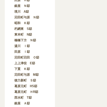
田原 Ｈ邸
銀座 Ｎ邸
境川 A邸
苅田町与原 Ｎ邸
昭和 Ｋ邸
朽網東 S邸
東本町 N邸
楠橋下方 Ｎ邸
湯川 Ｉ邸
田原 Ｉ邸
苅田町苅田 Ｏ邸
上上津役 E邸
下貫 Ｋ邸
苅田町与原 M邸
徳力新町 Ｓ邸
葛原元町 HS邸
葛原元町 ＨR邸
西水町 T邸
銀座 Ａ邸