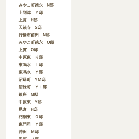
みやこ町徳永 N邸
上到津 Ｙ邸
上貫 H邸
天籟寺 S邸
行橋市前田 N邸
みやこ町徳永 O邸
上貫 O邸
中原東 Ｋ邸
東鳴水 Ｉ邸
東鳴水 Ｙ邸
沼緑町 YＭ邸
沼緑町 ＹＩ邸
銀座 M邸
中原東 Y邸
尾倉 H邸
朽網東 Ｏ邸
東門司 Ｙ邸
沖田 Ｍ邸