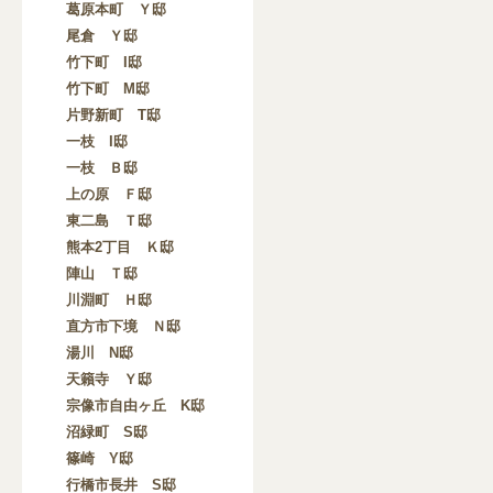
葛原本町 Ｙ邸
尾倉 Ｙ邸
竹下町 I邸
竹下町 M邸
片野新町 T邸
一枝 I邸
一枝 Ｂ邸
上の原 Ｆ邸
東二島 Ｔ邸
熊本2丁目 Ｋ邸
陣山 Ｔ邸
川淵町 Ｈ邸
直方市下境 Ｎ邸
湯川 N邸
天籟寺 Ｙ邸
宗像市自由ヶ丘 K邸
沼緑町 S邸
篠崎 Y邸
行橋市長井 S邸