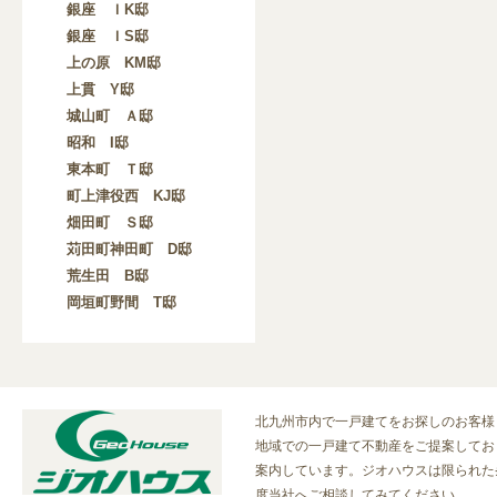
銀座 ＩK邸
銀座 ＩS邸
上の原 KM邸
上貫 Y邸
城山町 Ａ邸
昭和 I邸
東本町 Ｔ邸
町上津役西 KJ邸
畑田町 Ｓ邸
苅田町神田町 D邸
荒生田 B邸
岡垣町野間 T邸
北九州市内で一戸建てをお探しのお客様
地域での一戸建て不動産をご提案してお
案内しています。ジオハウスは限られた
度当社へご相談してみてください。