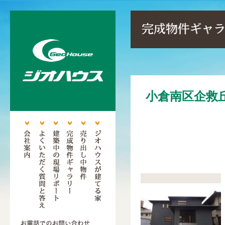
小倉南区企救丘