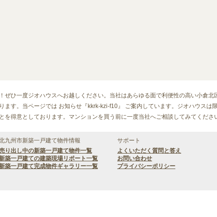
！ぜひ一度ジオハウスへお越しください。当社はあらゆる面で利便性の高い小倉北
す。当ページでは お知らせ『kkrk-kzi-f10』 ご案内しています。ジオハウスは
とを得意としております。マンションを買う前に一度当社へご相談してみてくださ
北九州市新築一戸建て物件情報
サポート
売り出し中の新築一戸建て物件一覧
よくいただく質問と答え
新築一戸建ての建築現場リポート一覧
お問い合わせ
新築一戸建て完成物件ギャラリー一覧
プライバシーポリシー